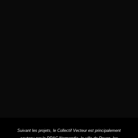
Contacts :
☏
: 06.80.05.52.91
🖂
:
LARESSAQUE@GMAIL.COM
LUCIE VAN DE MOORTEL & SONJA
BEAUDOUIN
Suivant les projets, le Collectif Vecteur est principalement